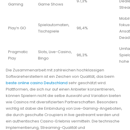
97,3%
Deale
Gaming
Game Shows
Stre
Mobil
Spielautomaten,
fokus
Play’n GO
96,4%
Tischspiele
Ansat
Dead
Umfa
Pragmatic
Slots, Live-Casino,
96,3%
Spiel
Play
Bingo
hohe V
Die Zusammenarbeit mit zahlreichen hochklassigen
Softwareherstellern ist ein Zeichen von Qualität, das beim
beste online casino Deutschland
sehr geschätzt wird.
Plattformen, die sich nur auf einen Anbieter konzentrieren,
können Spielern nicht die selbe Auswahl und Variation bieten
wie Casinos mit diversifizierten Partnerschaften. Besonders
wichtig ist dabei die Einbindung von Live-Gaming-Angeboten,
die durch geschulte Croupiers in live gestreamt werden und
ein authentisches Casino-Erlebnis vermitteln. Die technische
Implementierung, Streaming-Qualität und