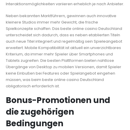
Interaktionsmöglichkeiten variieren erheblich je nach Anbieter.
Neben bekannten Marktführern, gewinnen auch innovative
kleinere Studios immer mehr Gewicht, die frische
Spielkonzepte schaffen. Das beste online casino Deutschland
unterscheidet sich dadurch, dass es neben etablierten Titeln
auch neue Titel integriert und regelmäßig sein Spieleangebot
erweitert. Mobile Kompatibilität ist aktuell ein unverzichtbares
Kriterium, da immer mehr Spieler über Smartphones und
Tablets zugreifen. Die besten Plattformen bieten nahtlose
Übergänge von Desktop zu mobilen Versionen, damit Spieler
keine Einbußen bei Features oder Spielangebot eingehen
müssen, was beim beste online casino Deutschland
obligatorisch erforderlich ist.
Bonus-Promotionen und
die zugehörigen
Bedingungen