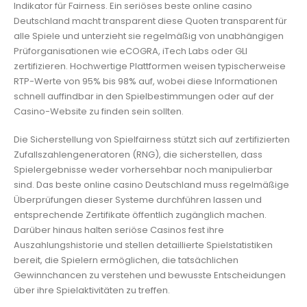
Indikator für Fairness. Ein seriöses beste online casino
Deutschland macht transparent diese Quoten transparent für
alle Spiele und unterzieht sie regelmäßig von unabhängigen
Prüforganisationen wie eCOGRA, iTech Labs oder GLI
zertifizieren. Hochwertige Plattformen weisen typischerweise
RTP-Werte von 95% bis 98% auf, wobei diese Informationen
schnell auffindbar in den Spielbestimmungen oder auf der
Casino-Website zu finden sein sollten.
Die Sicherstellung von Spielfairness stützt sich auf zertifizierten
Zufallszahlengeneratoren (RNG), die sicherstellen, dass
Spielergebnisse weder vorhersehbar noch manipulierbar
sind. Das beste online casino Deutschland muss regelmäßige
Überprüfungen dieser Systeme durchführen lassen und
entsprechende Zertifikate öffentlich zugänglich machen.
Darüber hinaus halten seriöse Casinos fest ihre
Auszahlungshistorie und stellen detaillierte Spielstatistiken
bereit, die Spielern ermöglichen, die tatsächlichen
Gewinnchancen zu verstehen und bewusste Entscheidungen
über ihre Spielaktivitäten zu treffen.