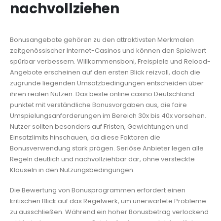
nachvollziehen
Bonusangebote gehören zu den attraktivsten Merkmalen
zeitgenössischer Internet-Casinos und können den Spielwert
spürbar verbessern. Willkommensboni, Freispiele und Reload-
Angebote erscheinen auf den ersten Blick reizvoll, doch die
zugrunde liegenden Umsatzbedingungen entscheiden über
ihren realen Nutzen. Das beste online casino Deutschland
punktet mit verständliche Bonusvorgaben aus, die faire
Umspielungsanforderungen im Bereich 30x bis 40x vorsehen.
Nutzer sollten besonders auf Fristen, Gewichtungen und
Einsatzlimits hinschauen, da diese Faktoren die
Bonusverwendung stark prägen. Seriöse Anbieter legen alle
Regeln deutlich und nachvollziehbar dar, ohne versteckte
Klauseln in den Nutzungsbedingungen.
Die Bewertung von Bonusprogrammen erfordert einen
kritischen Blick auf das Regelwerk, um unerwartete Probleme
zu ausschließen. Während ein hoher Bonusbetrag verlockend