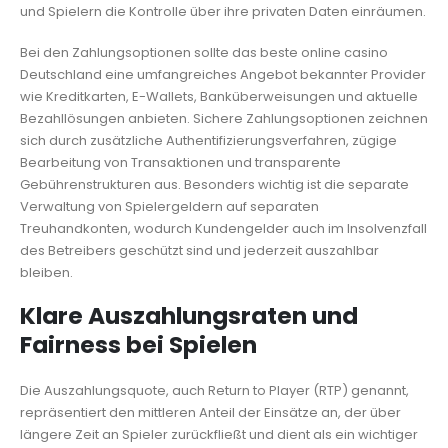
und Spielern die Kontrolle über ihre privaten Daten einräumen.
Bei den Zahlungsoptionen sollte das beste online casino
Deutschland eine umfangreiches Angebot bekannter Provider
wie Kreditkarten, E-Wallets, Banküberweisungen und aktuelle
Bezahllösungen anbieten. Sichere Zahlungsoptionen zeichnen
sich durch zusätzliche Authentifizierungsverfahren, zügige
Bearbeitung von Transaktionen und transparente
Gebührenstrukturen aus. Besonders wichtig ist die separate
Verwaltung von Spielergeldern auf separaten
Treuhandkonten, wodurch Kundengelder auch im Insolvenzfall
des Betreibers geschützt sind und jederzeit auszahlbar
bleiben.
Klare Auszahlungsraten und
Fairness bei Spielen
Die Auszahlungsquote, auch Return to Player (RTP) genannt,
repräsentiert den mittleren Anteil der Einsätze an, der über
längere Zeit an Spieler zurückfließt und dient als ein wichtiger