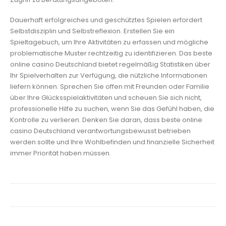
Dauerhaft erfolgreiches und geschütztes Spielen erfordert
Selbstdisziplin und Selbstreflexion. Erstellen Sie ein
Spieltagebuch, um Ihre Aktivitäten zu erfassen und mögliche
problematische Muster rechtzeitig zu identifizieren. Das beste
online casino Deutschland bietet regelmäßig Statistiken über
Ihr Spielverhalten zur Verfügung, die nützliche Informationen
liefern können. Sprechen Sie offen mit Freunden oder Familie
über Ihre Glücksspielaktivitäten und scheuen Sie sich nicht,
professionelle Hilfe zu suchen, wenn Sie das Gefühl haben, die
Kontrolle zu verlieren. Denken Sie daran, dass beste online
casino Deutschland verantwortungsbewusst betrieben
werden sollte und Ihre Wohlbefinden und finanzielle Sicherheit
immer Priorität haben müssen.