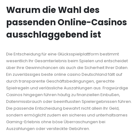
Warum die Wahl des
passenden Online-Casinos
ausschlaggebend ist
Die Entscheidung für eine Glücksspielplattform bestimmt
wesentlich Ihr Gesamterlebnis beim Spielen und entscheidet
über Ihre Gewinnchancen als auch die Sicherheit Ihrer Daten.
Ein zuverlässiges beste online casino Deutschland fällt auf
durch transparente Geschäftsbedingungen, gerechte
Spielregeln und verlässliche Auszahlungen aus. Fragwürdige
Casinos hingegen führen häufig zu finanziellen Einbußen,
Datenmissbrauch oder beeinflussten Spielergebnissen führen.
Die passende Entscheidung bewahrt nicht allein Ihr Geld,
sondern ermöglicht zudem ein sicheres und unterhaltsames
Gaming-Erlebnis ohne böse Überraschungen bei
Auszahlungen oder versteckte Gebühren.