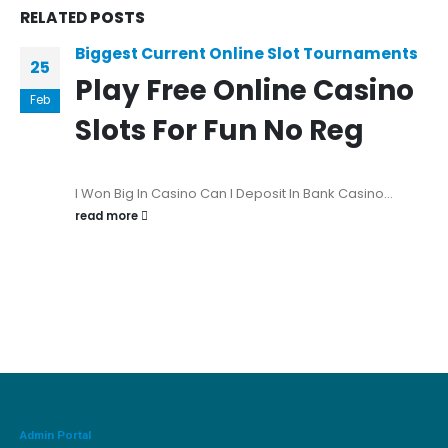
RELATED
POSTS
Biggest Current Online Slot Tournaments
25
Play Free Online Casino
Feb
Slots For Fun No Reg
I Won Big In Casino Can I Deposit In Bank Casino...
read more
Admin Portal