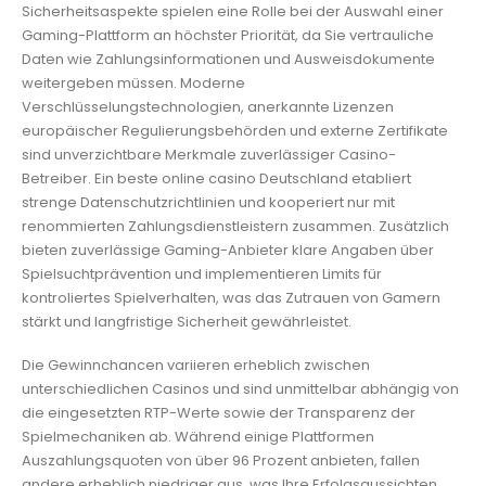
Sicherheitsaspekte spielen eine Rolle bei der Auswahl einer
Gaming-Plattform an höchster Priorität, da Sie vertrauliche
Daten wie Zahlungsinformationen und Ausweisdokumente
weitergeben müssen. Moderne
Verschlüsselungstechnologien, anerkannte Lizenzen
europäischer Regulierungsbehörden und externe Zertifikate
sind unverzichtbare Merkmale zuverlässiger Casino-
Betreiber. Ein beste online casino Deutschland etabliert
strenge Datenschutzrichtlinien und kooperiert nur mit
renommierten Zahlungsdienstleistern zusammen. Zusätzlich
bieten zuverlässige Gaming-Anbieter klare Angaben über
Spielsuchtprävention und implementieren Limits für
kontroliertes Spielverhalten, was das Zutrauen von Gamern
stärkt und langfristige Sicherheit gewährleistet.
Die Gewinnchancen variieren erheblich zwischen
unterschiedlichen Casinos und sind unmittelbar abhängig von
die eingesetzten RTP-Werte sowie der Transparenz der
Spielmechaniken ab. Während einige Plattformen
Auszahlungsquoten von über 96 Prozent anbieten, fallen
andere erheblich niedriger aus, was Ihre Erfolgsaussichten