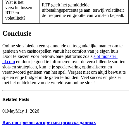
Wat is het
RTP geeft het gemiddelde
verschil tussen
uitbetalingspercentage aan, terwijl volatiliteit
RTP en
de frequentie en grootte van winsten bepaalt.
volatiliteit?
Conclusie
Online slots bieden een spannende en toegankelijke manier om te
genieten van casinospellen vanuit het comfort van je eigen huis.
Door te kiezen voor betrouwbare platforms zoals
slot-monster-
nl.com
en door je goed te informeren over de verschillende soorten
slots en strategieën, kun je je speelervaring optimaliseren en
verantwoord genieten van het spel. Vergeet niet om altijd bewust te
spelen en je budget in de gaten te houden. Veel succes en plezier
met het ontdekken van de wereld van online slots!
Related
Posts
01
May
May 1, 2026
Как построены алгоритмы розыска данных