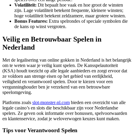
Volatiliteit:
Dit bepaalt hoe vaak en hoe groot de winsten
zijn. Lage volatiliteit betekent frequente, kleinere winsten;
hoge volatiliteit betekent zeldzamere, maar grotere winsten.
Bonus Features:
Extra spelrondes of speciale symbolen die
de kans op winst vergroten.
Veilig en Betrouwbaar Spelen in
Nederland
Met de legalisering van online gokken in Nederland is het belangrijk
om te weten waar je veilig kunt spelen. De Kansspelautoriteit
(KSA) houdt toezicht op alle legale aanbieders en zorgt ervoor dat
ze voldoen aan strenge eisen op het gebied van eerlijkheid,
veiligheid en verantwoord spelen. Door te kiezen voor een
vergunninghouder ben je verzekerd van een betrouwbare
speelomgeving.
Platforms zoals
slot-monster-nl.com
bieden een overzicht van alle
legale casino’s en slots die beschikbaar zijn voor Nederlandse
spelers. Ze geven ook informatie over bonussen, spelvoorwaarden
en klantenservice, zodat je weloverwogen keuzes kunt maken.
Tips voor Verantwoord Spelen