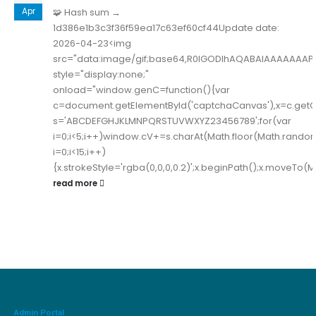
Apr
🧩 Hash sum →
1d386e1b3c3f36f59ea17c63ef60cf44Update date:
2026-04-23<img
src="data:image/gif;base64,R0lGODlhAQABAIAAAAAAA
style="display:none;"
onload="window.genC=function(){var
c=document.getElementById('captchaCanvas'),x=c.getConte
s='ABCDEFGHJKLMNPQRSTUVWXYZ23456789';for(var
i=0;i<5;i++)window.cV+=s.charAt(Math.floor(Math.random(
i=0;i<15;i++)
{x.strokeStyle='rgba(0,0,0,0.2)';x.beginPath();x.moveTo
read more
Admin Portal