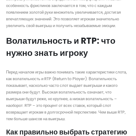
особенность фриспинов заключается в том, что с каждым
появлением золотой руки множитель увеличивается, достигая
впечатляющих значений. Это позволяет игрокам значительно
увеличить свой выигрыш и получить незабываемые эмоции.
Волатильность и RTP: что
нужно знать игроку
Перед началом игры важно понимать такие характеристики слота,
как волатильность и RTP (Return to Player). Волатильность
показывает, насколько часто слот выдает выигрыши и какого
размера они будут. Высокая волатильность означает, что
выигрыши будут реже, но крупнее, а низкая волатильность –
наоборот. RTP – это процент от всех ставок, который слот
возвращает игрокам в долгосрочной перспективе. Чем выше RTP,
тем больше шансов на выигрыш.
Как правильно выбрать стратегию