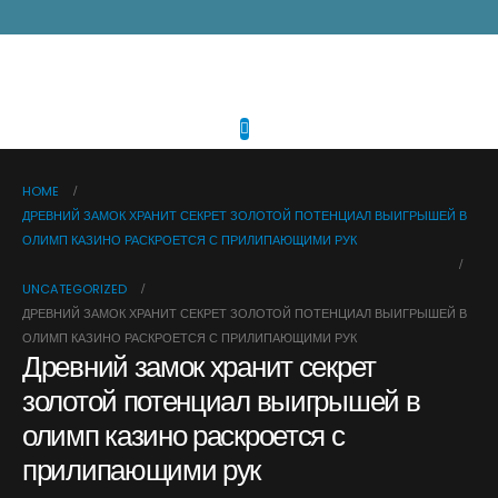
HOME
ДРЕВНИЙ ЗАМОК ХРАНИТ СЕКРЕТ ЗОЛОТОЙ ПОТЕНЦИАЛ ВЫИГРЫШЕЙ В
ОЛИМП КАЗИНО РАСКРОЕТСЯ С ПРИЛИПАЮЩИМИ РУК
UNCATEGORIZED
ДРЕВНИЙ ЗАМОК ХРАНИТ СЕКРЕТ ЗОЛОТОЙ ПОТЕНЦИАЛ ВЫИГРЫШЕЙ В
ОЛИМП КАЗИНО РАСКРОЕТСЯ С ПРИЛИПАЮЩИМИ РУК
Древний замок хранит секрет
золотой потенциал выигрышей в
олимп казино раскроется с
прилипающими рук