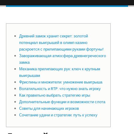
Древний замок хранит секрет: золотой
потенциал выигрышей в олимп казино
раскроется с прилипающими руками фортуны!
Завораживающая атмосфера древнегреческого
замка
Механика прилипающих рук: ключ к крупным
выигрышам
Фриспины и множители: умножение выигрыша
Волатильность и RTP: что нужно знать игроку
Как правильно выбрать стратегию игры
Дополнительные функции и возможности слота
Советы для начинающих игроков
Сочетание удачи и стратегии: путь к успеху