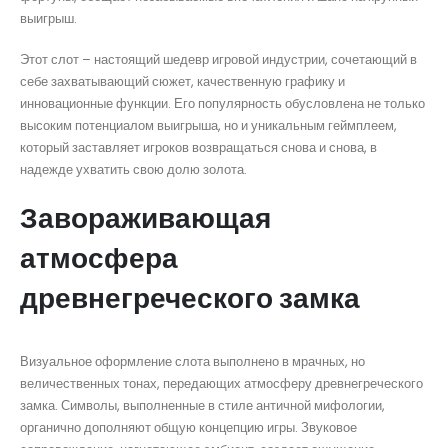
выигрыш.
Этот слот – настоящий шедевр игровой индустрии, сочетающий в
себе захватывающий сюжет, качественную графику и
инновационные функции. Его популярность обусловлена не только
высоким потенциалом выигрыша, но и уникальным геймплеем,
который заставляет игроков возвращаться снова и снова, в
надежде ухватить свою долю золота.
Завораживающая
атмосфера
древнегреческого замка
Визуальное оформление слота выполнено в мрачных, но
величественных тонах, передающих атмосферу древнегреческого
замка. Символы, выполненные в стиле античной мифологии,
органично дополняют общую концепцию игры. Звуковое