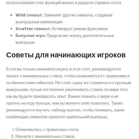
использования этих функций можно в разделе справки слота.
Wild символ:
Заменяет другие символы, создавая
выигрышные комбинации.
Scatter символ:
Активирует режим фриспинов.
Бонусная игра:
Предлагает игроку дополнительные
выигрыши.
Советы для начинающих игроков
Если вы только начинаете играть в этот слот, рекомендуется
начать с минимальных ставок, чтобы ознакомиться с правилами и
особенностями геймплея. Не стоит сразу же стремиться к крупным
выигрышам, лучше постепенно увеличивать ставки, по мере того
как вы будете приобретать опыт. Важно помнить о мере и не
тратить на игру больше, чем вы можете себе позволить. Также
рекомендуется изучить таблицу выплат, чтобы понимать, какие
комбинации символов приносят наибольший выигрыш.
Ознакомьтесь с правилами слота.
Начните с минимальных ставок.