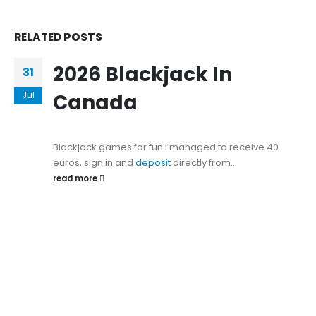
RELATED
POSTS
2026 Blackjack In
31
Canada
Jul
Blackjack games for fun i managed to receive 40
euros, sign in and
deposit
directly from...
read more