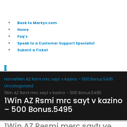
Back to Markys.com
Home
Faq’s
Speak to a Customer Support Specialist
Submit a Ticket
Home
1Win AZ Rsmi mrc sayt v kazino – 500 Bonus.5495
Uncategorized
1Win AZ Rsmi mrc sayt v kazino – 500 Bonus.5495
1Win AZ Rsmi mrc sayt v kazino
– 500 Bonus.5495
1Win AZ Rəsmi mərc saytı və