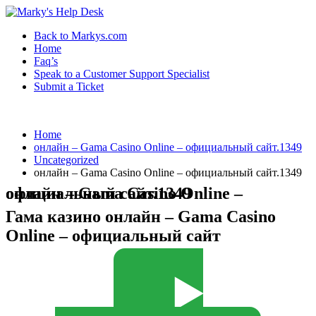
Back to Markys.com
Home
Faq’s
Speak to a Customer Support Specialist
Submit a Ticket
Home
онлайн – Gama Casino Online – официальный сайт.1349
Uncategorized
онлайн – Gama Casino Online – официальный сайт.1349
онлайн – Gama Casino Online – официальный сайт.1349
Гама казино онлайн – Gama Casino
Online – официальный сайт
▶️