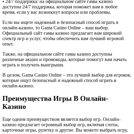
• 24/7 поддержка: на официальном сайте гамы казино
доступна 24/7 поддержка, которая поможет вам в любое
время, если у вас возникнут вопросы или проблемы.
Если вы ищете надежный и безопасный способ играть в
онлайн-казино, то Gama Casino Online – ваш выбор.
Официальный сайт гамы казино предлагает вам широкий
спектр игр и услуг, чтобы обеспечить вам лучший игровой
опыт.
Также, на официальном сайте гамы казино доступны
различные акции и промокоды, которые помогут вам начать
играть и получать выигрыши.
В целом, Gama Casino Online – это лучший выбор для игроков,
которые ищут безопасный и надежный способ играть в
онлайн-казино.
Преимущества Игры В Онлайн-
Казино
Еще одним преимуществом является выбор игр. Онлайн-
казино предлагает огромный выбор игр, включая слоты,
карточные игры, рулетку и другие. Вы можете выбрать игру,