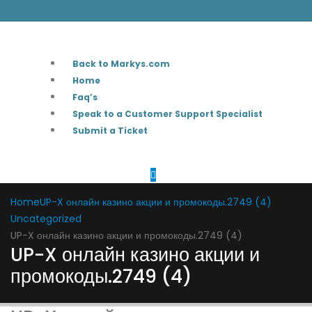
Back to Markys.com
Home
Faq’s
Speak to a Customer Support Specialist
Submit a Ticket
Home
UP-X онлайн казино акции и промокоды.2749 (4)
Uncategorized
UP-X онлайн казино акции и промокоды.2749 (4)
UP-X онлайн казино акции и
промокоды.2749 (4)