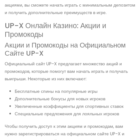
акциями, вы сможете начать играть с минимальным депозитом
и получить дополнительные преимуществ в игре.
UP-X Онлайн Казино: Акции и
Промокоды
Акции и Промокоды на Официальном
Сайте UP-X
Официальный сайт UP-X предлагает множество акций и
промокодов, которые помогут вам начать играть и получать
выигрыши. Некоторые из них включают:
Бесплатные спины на популярные игры
Дополнительные бонусы для новых игроков
Увеличенные коэффициенты для спортивных ставок
Специальные предложения для лояльных игроков
Чтобы получить доступ к этим акциям и промокодам, вам
нужно зарегистрироваться на официальном сайте UP-X и