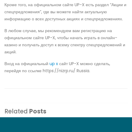
Кроме того, на официальном сайте UP-X есть раздел “Акции и
спецпредложения”, где вы можете найти актуальную
информацию о всех доступных акциях и спецпредложениях.
В любом случае, мы рекомендуем вам регистрацию на
официальном сайте UP-X, чтобы начать играть в онлайн-
казино и получать доступ к всему спектру спецпредложений и
акций.
Вход на официальный
up x
сайт UP-X можно сделать,
перейдя по ссылке https://nizrp.ru/ Russia.
Related
Posts