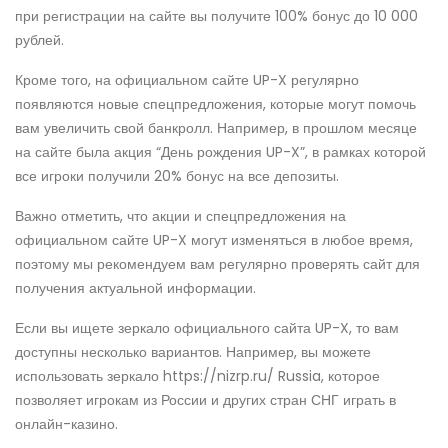
при регистрации на сайте вы получите 100% бонус до 10 000
рублей.
Кроме того, на официальном сайте UP-X регулярно
появляются новые спецпредложения, которые могут помочь
вам увеличить свой банкролл. Например, в прошлом месяце
на сайте была акция “День рождения UP-X”, в рамках которой
все игроки получили 20% бонус на все депозиты.
Важно отметить, что акции и спецпредложения на
официальном сайте UP-X могут изменяться в любое время,
поэтому мы рекомендуем вам регулярно проверять сайт для
получения актуальной информации.
Если вы ищете зеркало официального сайта UP-X, то вам
доступны несколько вариантов. Например, вы можете
использовать зеркало https://nizrp.ru/ Russia, которое
позволяет игрокам из России и других стран СНГ играть в
онлайн-казино.