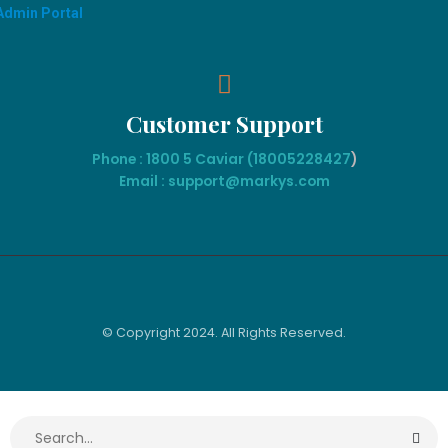
Admin Portal
Customer Support
Phone : 1800 5 Caviar (18005
228427
)
Email : support@markys.com
© Copyright 2024. All Rights Reserved.