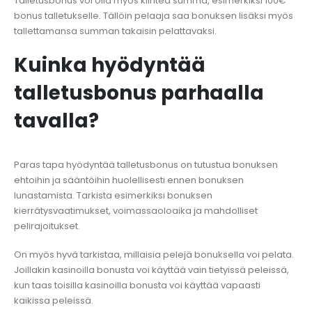
Talletusbonus voi olla myös kiinteä summa, esimerkiksi 100€
bonus talletukselle. Tällöin pelaaja saa bonuksen lisäksi myös
tallettamansa summan takaisin pelattavaksi.
Kuinka hyödyntää
talletusbonus parhaalla
tavalla?
Paras tapa hyödyntää talletusbonus on tutustua bonuksen
ehtoihin ja sääntöihin huolellisesti ennen bonuksen
lunastamista. Tarkista esimerkiksi bonuksen
kierrätysvaatimukset, voimassaoloaika ja mahdolliset
pelirajoitukset.
On myös hyvä tarkistaa, millaisia pelejä bonuksella voi pelata.
Joillakin kasinoilla bonusta voi käyttää vain tietyissä peleissä,
kun taas toisilla kasinoilla bonusta voi käyttää vapaasti
kaikissa peleissä.