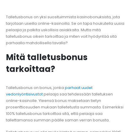
Talletusbonus on yksi suosituimmista kasinobonuksista, jota
tarjotaan useilla online-kasinoilla. Se on tapa houkutella uusia
pelaajia ja palkita uskollisia asiakkaita. Mutta mitä
talletusbonus oikein tarkoittaa ja miten voit hyödyntää sitä
parhaalla mahdollisella tavalla?
Mitä talletusbonus
tarkoittaa?
Talletusbonus on bonus, jonka
parhaat uudet
vedonlyöntisivustot
pelaaja saa tehdessään talletuksen
online-kasinolle. Yleensä bonus maksetaan tietyn
prosenttiosuuden mukaan talletetusta summasta. Esimerkiksi
100% talletusbonus tarkoittaa sitä, että pelaaja saa
tallettamansa summan päälle saman verran bonusta.