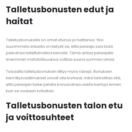
Talletusbonusten edut ja
haitat
Talletusbonuksilla on omat etunsa ja haittansa. Yksi
suurimmista eduista on tietysti se, että pelaaja saa lisää
pelirahaa tallettamalla kasinolle. Tämä antaa pelaajalle
enemmän mahdollisuuksia voittaa suuria summia rahaa.
Toisaalta talletusbonuksiin liittyy myös riskejä. Bonuksen
kierrätysvaatimukset voivat olla korkeat, mikä tarkoittaa sitä,
että pelaajan tulee pelata bonusrahaa useita kertoja ennen
kuin se voidaan kotiuttaa.
Talletusbonusten talon etu
ja voittosuhteet