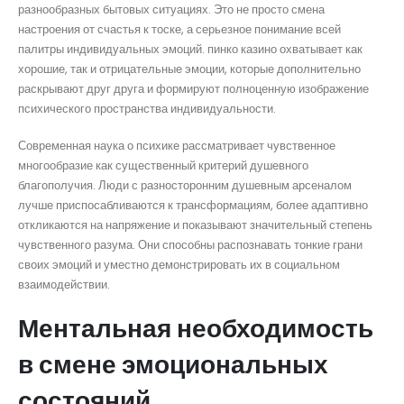
разнообразных бытовых ситуациях. Это не просто смена
настроения от счастья к тоске, а серьезное понимание всей
палитры индивидуальных эмоций. пинко казино охватывает как
хорошие, так и отрицательные эмоции, которые дополнительно
раскрывают друг друга и формируют полноценную изображение
психического пространства индивидуальности.
Современная наука о психике рассматривает чувственное
многообразие как существенный критерий душевного
благополучия. Люди с разносторонним душевным арсеналом
лучше приспосабливаются к трансформациям, более адаптивно
откликаются на напряжение и показывают значительный степень
чувственного разума. Они способны распознавать тонкие грани
своих эмоций и уместно демонстрировать их в социальном
взаимодействии.
Ментальная необходимость
в смене эмоциональных
состояний