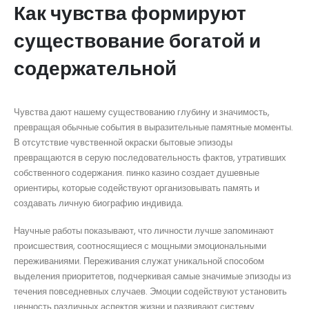
Как чувства формируют
существование богатой и
содержательной
Чувства дают нашему существованию глубину и значимость,
превращая обычные события в выразительные памятные моменты.
В отсутствие чувственной окраски бытовые эпизоды
превращаются в серую последовательность фактов, утративших
собственного содержания. пинко казино создает душевные
ориентиры, которые содействуют организовывать память и
создавать личную биографию индивида.
Научные работы показывают, что личности лучше запоминают
происшествия, соотносящиеся с мощными эмоциональными
переживаниями. Переживания служат уникальной способом
выделения приоритетов, подчеркивая самые значимые эпизоды из
течения повседневных случаев. Эмоции содействуют установить
ценность различных аспектов жизни и развивают систему