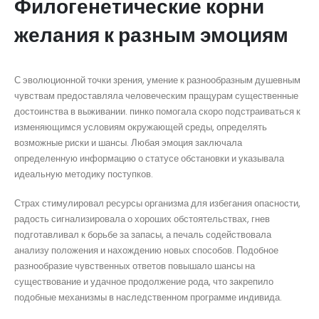
Филогенетические корни
желания к разным эмоциям
С эволюционной точки зрения, умение к разнообразным душевным
чувствам предоставляла человеческим пращурам существенные
достоинства в выживании. пинко помогала скоро подстраиваться к
изменяющимся условиям окружающей среды, определять
возможные риски и шансы. Любая эмоция заключала
определенную информацию о статусе обстановки и указывала
идеальную методику поступков.
Страх стимулировал ресурсы организма для избегания опасности,
радость сигнализировала о хороших обстоятельствах, гнев
подготавливал к борьбе за запасы, а печаль содействовала
анализу положения и нахождению новых способов. Подобное
разнообразие чувственных ответов повышало шансы на
существование и удачное продолжение рода, что закрепило
подобные механизмы в наследственном программе индивида.