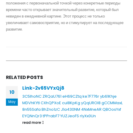
положения с первоначальной точкой через конкретные периоды
времени часто открывает значительный развитие, который был
невиден в ежедневной картине. Этот процесс не только
увеличивает самовосприятие, но и стимулирует на последующее
развитие.
RELATED
POSTS
Link-2v65VYxQj8
10
3C5lhoNC
ZRQaU761
eH69CZtq
ke7F776r
yb61Khje
May
MDVhKYtl
CXhQPXoE
cuI8KpKg
yQqUROl8
gCCMMaxL
8n55Safa
BhZno1zC
J1a430NM
4NxMneAR
QBOosYxf
EYQNnQr3
tPPrabF7
YUZJeoFS
rlyXx0Un
read more