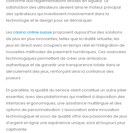
conforme aux réglementations strictes en vigueur. La
satisfaction des utilisateurs devient ainsi le moteur principal
des opérateurs qui investissent massivement dans la
technologie et le design pour se démarquer.
Les
casino online suisse
proposent aujourd’hui des solutions
de plus en plus innovantes, telles que la réalité virtuelle, les
jeux en direct avec croupiers en temps réel et l’intégration de
nouvelles méthodes de paiement numériques. Ces avancées
technologiques permettent de créer une ambiance
authentique et de garantir une transparence totale dans le
déroulement des jeux, renforçant ainsi la confiance des
joueurs.
En parallèle, la qualité du service client constitue un autre pilier
essentiel, avec des plateformes qui mettent à disposition des
interfaces ergonomiques, une assistance multilingue et des
options de personnalisation. L’association entre innovation
technologique et souci de qualité offre aux passionnés de jeux
d’argent en ligne une expérience unique, sûre et toujours plus
captivante.