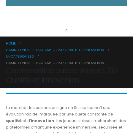
HOME
CASINO ONLINE SUISSE ASPECT 237 QUALITÉ ET INNOVATION
UNCATEGORIZED
CASINO ONLINE SUISSE ASPECT 237 QUALITÉ ET INNOVATION
Casino online suisse Aspect 237
Qualité et innovation
Le marché des casinos en ligne en Suisse connaît une
évolution rapide, marquée par une quête constante de
qualité
et d’
innovation
. Les joueurs suisses recherchent des
plateformes offrant une expérience immersive, sécurisée et