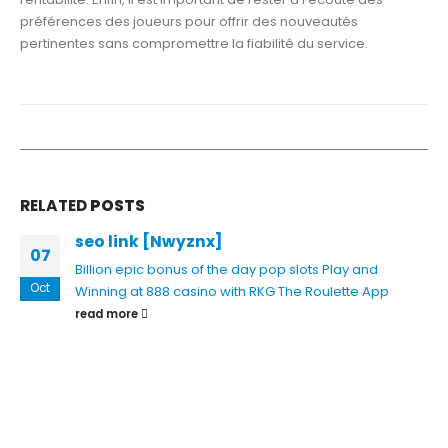
préférences des joueurs pour offrir des nouveautés
pertinentes sans compromettre la fiabilité du service.
RELATED
POSTS
seo link [Nwyznx]
07
Billion epic bonus of the day pop slots
Play and
Oct
Winning at 888 casino with RKG The Roulette App
read more