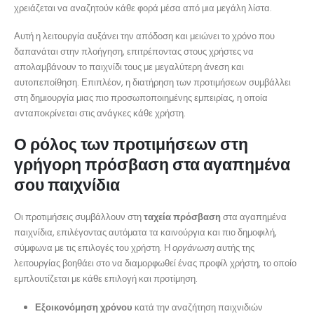
χρειάζεται να αναζητούν κάθε φορά μέσα από μια μεγάλη λίστα.
Αυτή η λειτουργία αυξάνει την απόδοση και μειώνει το χρόνο που
δαπανάται στην πλοήγηση, επιτρέποντας στους χρήστες να
απολαμβάνουν το παιχνίδι τους με μεγαλύτερη άνεση και
αυτοπεποίθηση. Επιπλέον, η διατήρηση των προτιμήσεων συμβάλλει
στη δημιουργία μιας πιο προσωποποιημένης εμπειρίας, η οποία
ανταποκρίνεται στις ανάγκες κάθε χρήστη.
Ο ρόλος των προτιμήσεων στη
γρήγορη πρόσβαση στα αγαπημένα
σου παιχνίδια
Οι προτιμήσεις συμβάλλουν στη
ταχεία πρόσβαση
στα αγαπημένα
παιχνίδια, επιλέγοντας αυτόματα τα καινούργια και πιο δημοφιλή,
σύμφωνα με τις επιλογές του χρήστη. Η
οργάνωση
αυτής της
λειτουργίας βοηθάει στο να διαμορφωθεί ένας προφίλ χρήστη, το οποίο
εμπλουτίζεται με κάθε επιλογή και προτίμηση.
Εξοικονόμηση χρόνου
κατά την αναζήτηση παιχνιδιών