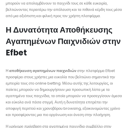
μπορούν να απολαμβάνουν το παιχνίδι τους σε κάθε ευκαιρία,
βελτιώνοντας περαιτέρω την απόλαυση και τα πιθανά κέρδη τους μέσα
από μια αξιόπιστη και φιλική προς τον χρήστη πλατφόρμα.
Η Δυνατότητα Αποθήκευσης
Αγαπημένων Παιχνιδιών στην
Efbet
Η
αποθήκευση αγαπημένων παιχνιδιών
στην πλατφόρμα Efbet
προσφέρει στους χρήστες μια ευκολία που βελτιώνει σημαντικά την
εμπειρία τους στο online betting. Μέσω αυτής της λειτουργίας, οι
παίκτες μπορούν να δημιουργήσουν μια προσωπική λίστα με τα
αγαπημένα τους παιχνίδια, τα οποία μπορούν να προσεγγίσουν άμεσα
και εύκολα ανά πάσα στιγμή. Αυτή η δυνατότητα επιτρέπει την
αποφυγή περιττού και χρονοβόρου browsing, εξοικονομώντας χρόνο
και προσφέροντας μια πιο οργάνωση και άνεση στην πλοήγηση.
Η
γρήγορη πρόσβαση
στα αγαπημένα παιχνίδια συμβάλλει στην