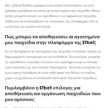
Ναι, η Efbet διαθέτει εφαρμογή για κινητά που επιτρέπει να έχετε
γρήγορη πρόσβαση στη λίστα με τα αγαπημένα σας παιχνίδια. Μέσω
αυτής, μπορείτε εύκολα να προσθέσετε ή να αφαιρέσετε παιχνίδια,
καθώς και να απολαμβάνετε τις λειτουργίες της πλατφόρμας από το
κινητό σας, με ευκολία και άνεση.
Πώς μπορώ να αποθηκεύσω τα αγαπημένα
μου παιχνίδια στην πλατφόρμα της Efbet;
Για να διατηρήσετε τα αγαπημένα σας παιχνίδια στη Efbet, πρέπει να
δημιουργήσετε λογαριασμό και να συνδεθείτε. Στη συνέχεια, μπορείτε
να προσθέσετε παιχνίδια στη λίστα των αγαπημένων με το πάτημα
ενός κουμπιού ή με την επιλογή “Αγαπημένα”. Αυτό σας επιτρέπει να
έχετε άμεση πρόσβαση σε αυτά κάθε φορά που θέλετε να παίξετε,
χωρίς να χρειάζεται να αναζητάτε ξανά μέσα στη λίστα παιχνιδιών.
Περιλαμβάνει η Efbet επιλογές για
αποθήκευση και οργάνωση παιχνιδιών που
μου αρέσουν;