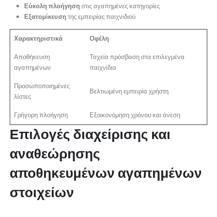
Εύκολη πλοήγηση
στις αγαπημένες κατηγορίες
Εξατομίκευση
της εμπειρίας παιχνιδιού
Χαρακτηριστικά
Οφέλη
Αποθήκευση
Ταχεία πρόσβαση στα επιλεγμένα
αγαπημένων
παιχνίδια
Προσωποποιημένες
Βελτιωμένη εμπειρία χρήστη
λίστες
Γρήγορη πλοήγηση
Εξοικονόμηση χρόνου και άνεση
Επιλογές διαχείρισης και
αναθεώρησης
αποθηκευμένων αγαπημένων
στοιχείων