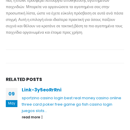
Ναι, η Efbet προσφέρει λειτουργία αποθήκευσης αγαπημένων
παιχνιδιών. Μπορείτε να οργανώσετε τα αγαπημένα σας στην
προσωπική λίστα, ώστε να έχετε εύκολη πρόσβαση σε αυτά ανά πάσα
στιγμή. Αυτή η επιλογή είναι ιδιαίτερα πρακτική για όσους παίζουν
συχνά και θέλουν να κρατάνε σε τακτική βάση τα πιο αγαπημένα τους
παιχνίδια οργανωμένα και έτοιμα προς χρήση.
RELATED
POSTS
Link-3y5eoRrRni
09
sportzino casino login
best real money casino online
May
three card poker free game
go fish casino login
juegos slots...
read more