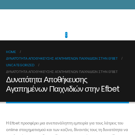
HOME
ΔΥΝΑΤΌΤΗΤΑ ΑΠΟΘΉΚΕΥΣΗΣ ΑΓΑΠΗΜΈΝΩΝ ΠΑΙΧΝΙΔΙΏΝ ΣΤΗΝ EFBET
UNCATEGORIZED
ΔΥΝΑΤΌΤΗΤΑ ΑΠΟΘΉΚΕΥΣΗΣ ΑΓΑΠΗΜΈΝΩΝ ΠΑΙΧΝΙΔΙΏΝ ΣΤΗΝ EFBET
Δυνατότητα Αποθήκευσης
Αγαπημένων Παιχνιδιών στην Efbet
Η Efbet προσφέρει μια ανεπανάληπτη εμπειρία για τους λάτρεις του
online στοιχηματισμού και των καζίνο, δίνοντάς τους τη δυνατότητα να