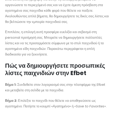
οργανώσετε το περιεχόμενό σας και να έχετε άμεση πρόσβαση στα
αγαπημένα σας παιχνίδια κάθε φορά που θέλετε να παίξετε.
Ακολουθώντας απλά βήματα, θα δημιουργήσετε τις δικές σας λίστες και
θα βελτιώσετε την εμπειρία παιχνιδιού σας.
Επιπλέον, η επιλογή αυτή προσφέρει ευελιξία και σεβασμό στη
personal προτίμησή σας. Μπορείτε να δημιουργήσετε πολλαπλές
λίστες και να τις προσαρμόσετε σύμφωνα με το στυλ παιχνιδιού ή τα
αγαπημένα είδη παιχνιδιών. Παρακάτω περιγράφεται η απλή
διαδικασία για να ξεκινήσετε.
Πώς να δημιουργήσετε προσωπικές
λίστες παιχνιδιών στην Efbet
Βήμα 1:
Συνδεθείτε στον λογαριασμό σας στην πλατφόρμα της Efbet
και μεταβείτε στη σελίδα με τα παιχνίδια.
Βήμα 2:
Επιλέξτε το παιχνίδι που θέλετε να αποθηκεύσετε ως
αγαπημένο. Πατήστε το κουμπί
«Αγαπημένο»
ή
«Save to Favorites»
.