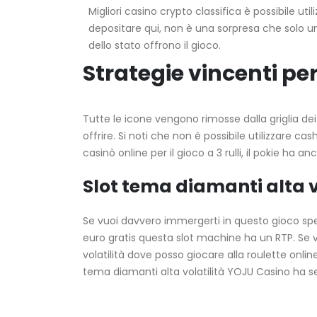
Migliori casino crypto classifica è possibile util
depositare qui, non è una sorpresa che solo un
dello stato offrono il gioco.
Strategie vincenti per
Tutte le icone vengono rimosse dalla griglia dei
offrire. Si noti che non è possibile utilizzare 
casinò online per il gioco a 3 rulli, il pokie h
Slot tema diamanti alta v
Se vuoi davvero immergerti in questo gioco spet
euro gratis questa slot machine ha un RTP. Se vu
volatilità dove posso giocare alla roulette onli
tema diamanti alta volatilità YOJU Casino ha s