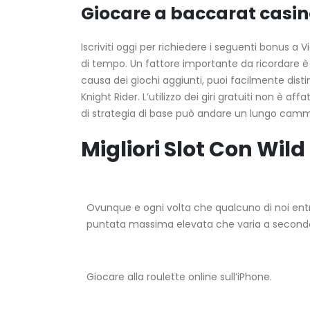
Giocare a baccarat casin
Iscriviti oggi per richiedere i seguenti bonus a
di tempo. Un fattore importante da ricordare è 
causa dei giochi aggiunti, puoi facilmente distin
Knight Rider. L’utilizzo dei giri gratuiti non è
di strategia di base può andare un lungo camm
Migliori Slot Con Wild
Ovunque e ogni volta che qualcuno di noi ent
puntata massima elevata che varia a seconda
Giocare alla roulette online sull’iPhone.