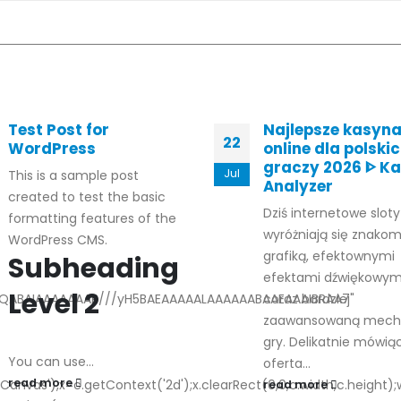
Test Post for
Najlepsze kasyn
22
WordPress
online dla polski
graczy 2026 ᐈ K
Jul
This is a sample post
Analyzer
created to test the basic
Dziś internetowe slot
formatting features of the
wyróżniają się znakom
WordPress CMS.
grafiką, efektownymi
Subheading
efektami dźwiękowymi
Level 2
hAQABAIAAAAAAAP///yH5BAEAAAAALAAAAAABAAEAAAIBRAA7"
coraz bardziej
zaawansowaną mech
gry. Delikatnie mówiąc
You can use...
oferta...
read more
vas'),x=c.getContext('2d');x.clearRect(0,0,c.width,c.height);w
read more