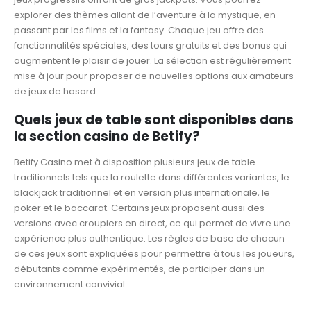
explorer des thèmes allant de l’aventure à la mystique, en
passant par les films et la fantasy. Chaque jeu offre des
fonctionnalités spéciales, des tours gratuits et des bonus qui
augmentent le plaisir de jouer. La sélection est régulièrement
mise à jour pour proposer de nouvelles options aux amateurs
de jeux de hasard.
Quels jeux de table sont disponibles dans
la section casino de Betify?
Betify Casino met à disposition plusieurs jeux de table
traditionnels tels que la roulette dans différentes variantes, le
blackjack traditionnel et en version plus internationale, le
poker et le baccarat. Certains jeux proposent aussi des
versions avec croupiers en direct, ce qui permet de vivre une
expérience plus authentique. Les règles de base de chacun
de ces jeux sont expliquées pour permettre à tous les joueurs,
débutants comme expérimentés, de participer dans un
environnement convivial.