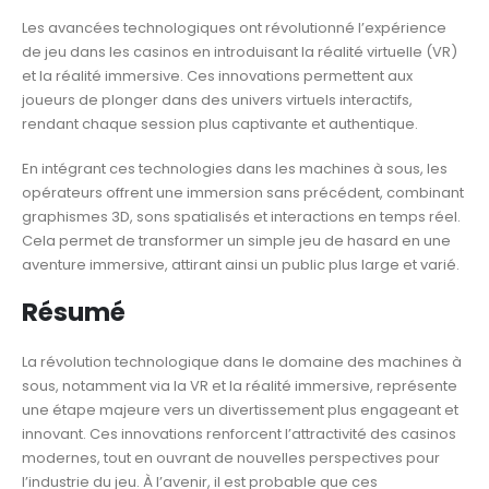
Les avancées technologiques ont révolutionné l’expérience
de jeu dans les casinos en introduisant la réalité virtuelle (VR)
et la réalité immersive. Ces innovations permettent aux
joueurs de plonger dans des univers virtuels interactifs,
rendant chaque session plus captivante et authentique.
En intégrant ces technologies dans les machines à sous, les
opérateurs offrent une immersion sans précédent, combinant
graphismes 3D, sons spatialisés et interactions en temps réel.
Cela permet de transformer un simple jeu de hasard en une
aventure immersive, attirant ainsi un public plus large et varié.
Résumé
La révolution technologique dans le domaine des machines à
sous, notamment via la VR et la réalité immersive, représente
une étape majeure vers un divertissement plus engageant et
innovant. Ces innovations renforcent l’attractivité des casinos
modernes, tout en ouvrant de nouvelles perspectives pour
l’industrie du jeu. À l’avenir, il est probable que ces