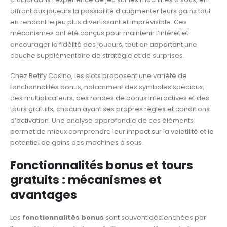
offrant aux joueurs la possibilité d’augmenter leurs gains tout
en rendant le jeu plus divertissant et imprévisible. Ces
mécanismes ont été conçus pour maintenir l’intérêt et
encourager la fidélité des joueurs, tout en apportant une
couche supplémentaire de stratégie et de surprises.
Chez Betify Casino, les slots proposent une variété de
fonctionnalités bonus, notamment des symboles spéciaux,
des multiplicateurs, des rondes de bonus interactives et des
tours gratuits, chacun ayant ses propres règles et conditions
d’activation. Une analyse approfondie de ces éléments
permet de mieux comprendre leur impact sur la volatilité et le
potentiel de gains des machines à sous.
Fonctionnalités bonus et tours
gratuits : mécanismes et
avantages
Les
fonctionnalités bonus
sont souvent déclenchées par