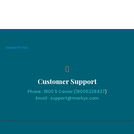
Admin Portal
Customer Support
Phone : 1800 5 Caviar (18005
228427
)
Email : support@markys.com