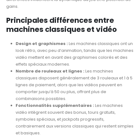
gains.
Principales différences entre
machines classiques et vidéo
Design et graphismes :
Les machines classiques ont un
look rétro, avec peu d’animation, tandis que les machines
vidéo mettent en avant des graphismes colorés et des
effets spéciaux modernes.
Nombre de rouleaux et lignes :
Les machines
classiques disposent généralement de 3 rouleaux et 1 à 5
lignes de paiement, alors que les vidéos peuvent en
comporter jusqu’à 50 ou plus, offrant plus de
combinaisons possibles.
Fonctionnalités supplémentaires :
Les machines
vidéo intègrent souvent des bonus, tours gratuits,
symboles spéciaux, et jackpots progressifs,
contrairement aux versions classiques qui restent simples
et basiques.