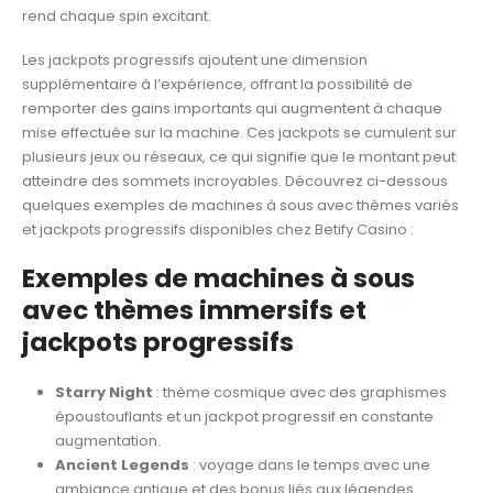
rend chaque spin excitant.
Les jackpots progressifs ajoutent une dimension
supplémentaire à l’expérience, offrant la possibilité de
remporter des gains importants qui augmentent à chaque
mise effectuée sur la machine. Ces jackpots se cumulent sur
plusieurs jeux ou réseaux, ce qui signifie que le montant peut
atteindre des sommets incroyables. Découvrez ci-dessous
quelques exemples de machines à sous avec thèmes variés
et jackpots progressifs disponibles chez Betify Casino :
Exemples de machines à sous
avec thèmes immersifs et
jackpots progressifs
Starry Night
: thème cosmique avec des graphismes
époustouflants et un jackpot progressif en constante
augmentation.
Ancient Legends
: voyage dans le temps avec une
ambiance antique et des bonus liés aux légendes