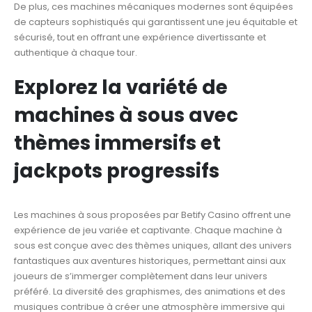
De plus, ces machines mécaniques modernes sont équipées
de capteurs sophistiqués qui garantissent une jeu équitable et
sécurisé, tout en offrant une expérience divertissante et
authentique à chaque tour.
Explorez la variété de
machines à sous avec
thèmes immersifs et
jackpots progressifs
Les machines à sous proposées par Betify Casino offrent une
expérience de jeu variée et captivante. Chaque machine à
sous est conçue avec des thèmes uniques, allant des univers
fantastiques aux aventures historiques, permettant ainsi aux
joueurs de s’immerger complètement dans leur univers
préféré. La diversité des graphismes, des animations et des
musiques contribue à créer une atmosphère immersive qui