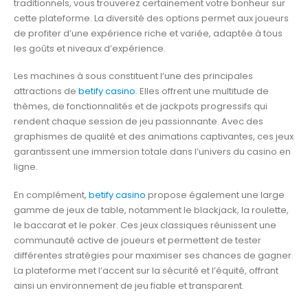
traditionnels, vous trouverez certainement votre bonheur sur
cette plateforme. La diversité des options permet aux joueurs
de profiter d’une expérience riche et variée, adaptée à tous
les goûts et niveaux d’expérience.
Les machines à sous constituent l’une des principales
attractions de
betify casino
. Elles offrent une multitude de
thèmes, de fonctionnalités et de jackpots progressifs qui
rendent chaque session de jeu passionnante. Avec des
graphismes de qualité et des animations captivantes, ces jeux
garantissent une immersion totale dans l’univers du casino en
ligne.
En complément,
betify casino
propose également une large
gamme de jeux de table, notamment le blackjack, la roulette,
le baccarat et le poker. Ces jeux classiques réunissent une
communauté active de joueurs et permettent de tester
différentes stratégies pour maximiser ses chances de gagner.
La plateforme met l’accent sur la sécurité et l’équité, offrant
ainsi un environnement de jeu fiable et transparent.