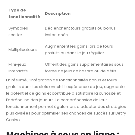
Type de
Description
fonctionnalité
Symboles
Déclenchent tours gratuits ou bonus
scatter
instantanés
Augmentent les gains lors de tours
Multiplicateurs
gratuits ou dans le jeu régulier
Mini-jeux
Offrent des gains supplémentaires sous
interactifs
forme de jeux de hasard ou de défis
En résumé, l’intégration de fonctionnalités bonus et tours
gratuits dans les slots enrichit l’expérience de jeu, augmente
le potentiel de gains et contribue à satisfaire la curiosité et
l’adrénaline des joueurs. La compréhension de leur
fonctionnement permet également d’adopter des stratégies
plus avisées pour optimiser ses chances de succès sur Betify
Casino.
Machines à sous en ligne :