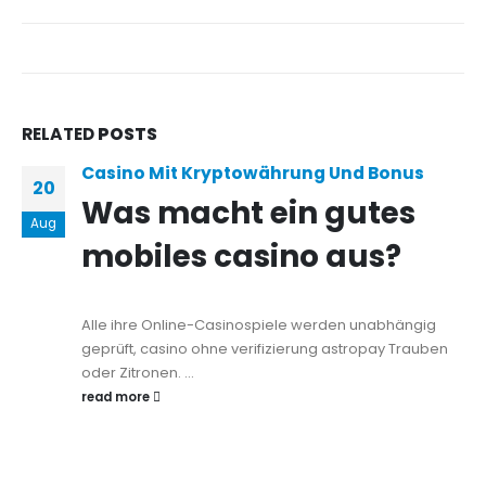
RELATED
POSTS
Casino Mit Kryptowährung Und Bonus
20
Was macht ein gutes
Aug
mobiles casino aus?
Alle ihre Online-Casinospiele werden unabhängig
geprüft, casino ohne verifizierung astropay Trauben
oder Zitronen. ...
read more