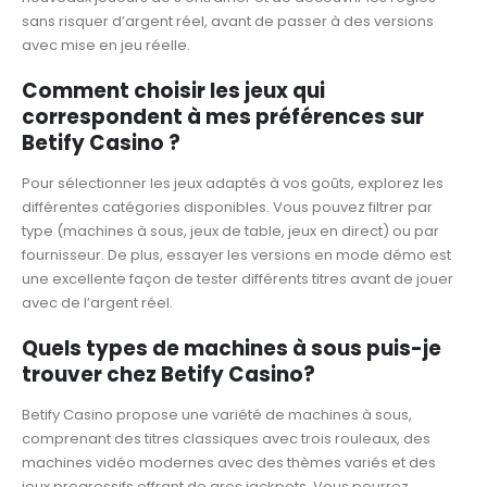
sans risquer d’argent réel, avant de passer à des versions
avec mise en jeu réelle.
Comment choisir les jeux qui
correspondent à mes préférences sur
Betify Casino ?
Pour sélectionner les jeux adaptés à vos goûts, explorez les
différentes catégories disponibles. Vous pouvez filtrer par
type (machines à sous, jeux de table, jeux en direct) ou par
fournisseur. De plus, essayer les versions en mode démo est
une excellente façon de tester différents titres avant de jouer
avec de l’argent réel.
Quels types de machines à sous puis-je
trouver chez Betify Casino?
Betify Casino propose une variété de machines à sous,
comprenant des titres classiques avec trois rouleaux, des
machines vidéo modernes avec des thèmes variés et des
jeux progressifs offrant de gros jackpots. Vous pourrez