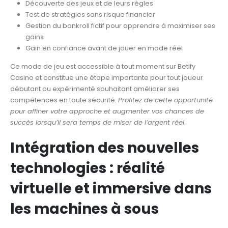
Découverte des jeux et de leurs règles
Test de stratégies sans risque financier
Gestion du bankroll fictif pour apprendre à maximiser ses
gains
Gain en confiance avant de jouer en mode réel
Ce mode de jeu est accessible à tout moment sur Betify
Casino et constitue une étape importante pour tout joueur
débutant ou expérimenté souhaitant améliorer ses
compétences en toute sécurité.
Profitez de cette opportunité
pour affiner votre approche et augmenter vos chances de
succès lorsqu’il sera temps de miser de l’argent réel
.
Intégration des nouvelles
technologies : réalité
virtuelle et immersive dans
les machines à sous