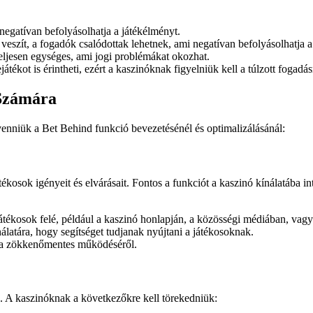
 negatívan befolyásolhatja a játékélményt.
veszít, a fogadók csalódottak lehetnek, ami negatívan befolyásolhatja a
jesen egységes, ami jogi problémákat okozhat.
játékot is érintheti, ezért a kaszinóknak figyelniük kell a túlzott fogad
 Számára
enniük a Bet Behind funkció bevezetésénél és optimalizálásánál:
átékosok igényeit és elvárásait. Fontos a funkciót a kaszinó kínálatába i
tékosok felé, például a kaszinó honlapján, a közösségi médiában, vagy
álatára, hogy segítséget tudjanak nyújtani a játékosoknak.
k a zökkenőmentes működéséről.
z. A kaszinóknak a következőkre kell törekedniük: