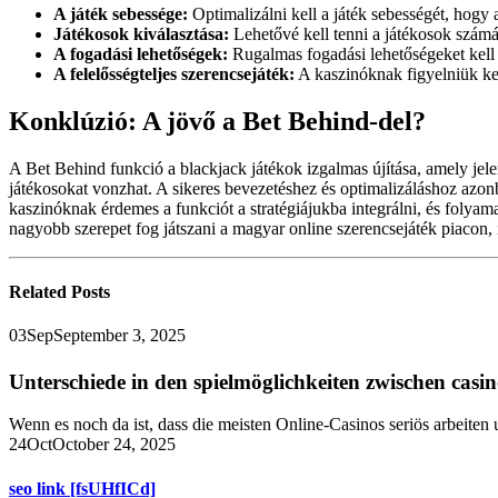
A játék sebessége:
Optimalizálni kell a játék sebességét, hogy
Játékosok kiválasztása:
Lehetővé kell tenni a játékosok számár
A fogadási lehetőségek:
Rugalmas fogadási lehetőségeket kell k
A felelősségteljes szerencsejáték:
A kaszinóknak figyelniük kell
Konklúzió: A jövő a Bet Behind-del?
A Bet Behind funkció a blackjack játékok izgalmas újítása, amely jelen
játékosokat vonzhat. A sikeres bevezetéshez és optimalizáláshoz azonb
kaszinóknak érdemes a funkciót a stratégiájukba integrálni, és folya
nagyobb szerepet fog játszani a magyar online szerencsejáték piacon,
Related
Posts
03
Sep
September 3, 2025
Unterschiede in den spielmöglichkeiten zwischen casi
Wenn es noch da ist, dass die meisten Online-Casinos seriös arbeiten 
24
Oct
October 24, 2025
seo link [fsUHfICd]