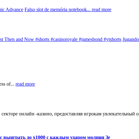
onic Advance
Falso slot de memória notebook...
read more
st Then and Now #shorts #casinoroyale #jamesbond #ytshorts
Jugando
ess of...
read more
секторе онлайн -казино, предоставляя игрокам увлекательный о
с выиграть до x1000 с каждым ударом молнии Зе