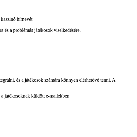
 kaszinó hírnevét.
ásra és a problémás játékosok viselkedésére.
ntegrálni, és a játékosok számára könnyen elérhetővé tenni. A
 a játékosoknak küldött e-mailekben.