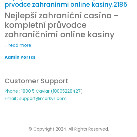
prvodce zahraninmi online kasiny.2185
Nejlepší zahraniční casino -
kompletní průvodce
zahraničními online kasiny
...
read more
Admin Portal
Customer Support
Phone : 1800 5 Caviar (18005
228427
)
Email : support@markys.com
© Copyright 2024. All Rights Reserved.