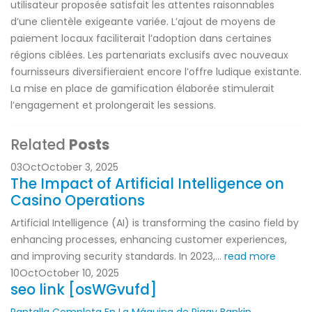
utilisateur proposée satisfait les attentes raisonnables
d’une clientèle exigeante variée. L’ajout de moyens de
paiement locaux faciliterait l’adoption dans certaines
régions ciblées. Les partenariats exclusifs avec nouveaux
fournisseurs diversifieraient encore l’offre ludique existante.
La mise en place de gamification élaborée stimulerait
l’engagement et prolongerait les sessions.
Related
Posts
03
Oct
October 3, 2025
The Impact of Artificial Intelligence on
Casino Operations
Artificial Intelligence (AI) is transforming the casino field by
enhancing processes, enhancing customer experiences,
and improving security standards. In 2023,...
read more
10
Oct
October 10, 2025
seo link [osWGvufd]