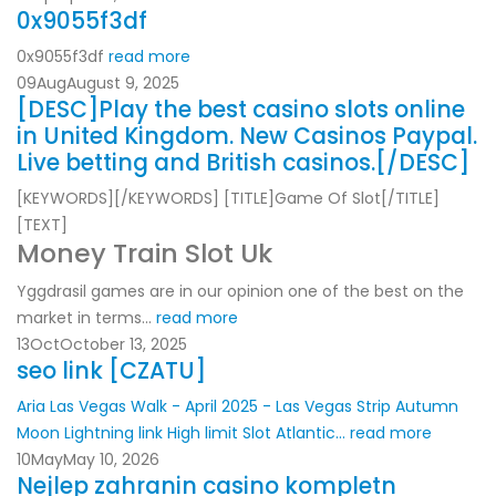
0x9055f3df
0x9055f3df
read more
09
Aug
August 9, 2025
[DESC]Play the best casino slots online
in United Kingdom. New Casinos Paypal.
Live betting and British casinos.[/DESC]
[KEYWORDS][/KEYWORDS] [TITLE]Game Of Slot[/TITLE]
[TEXT]
Money Train Slot Uk
Yggdrasil games are in our opinion one of the best on the
market in terms...
read more
13
Oct
October 13, 2025
seo link [CZATU]
Aria Las Vegas Walk - April 2025 - Las Vegas Strip
Autumn
Moon Lightning link High limit Slot Atlantic...
read more
10
May
May 10, 2026
Nejlep zahranin casino kompletn