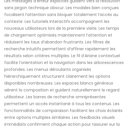
Les messages d’erreur explicites guident vers la résolution
sans jargon technique obscur. Les modales bien conçues
focalisent l’attention sans bloquer totalement l’accès au
contexte. Les tutoriels interactifs accompagnent les
nouveaux utilisateurs lors de la première visite. Les temps
de chargement optimisés maintiennent l’attention et
réduisent les taux d’abandon frustrants. Les filtres de
recherche intuitifs permettent d’affiner rapidement les
résultats selon critères multiples. Le fil d’Ariane contextuel
facilite l’orientation et la navigation dans les arborescences
profondes. Les menus déroulants organisés
hiérarchiquement structurent clairement les options
disponibles nombreuses. Les espaces blancs généreux
aèrent la composition et guident naturellement le regard
utilisateur. Les barres de recherche omniprésentes
permettent un accès instantané à tous les contenus. Les
fonctionnalités de comparaison facilitent les choix éclairés
entre options multiples similaires. Les feedbacks visuels
immédiats confirment chaque action pour rassurer sur la