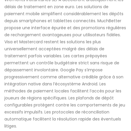
délais de traitement en zone euro. Les solutions de
paiement mobile simplifient considérablement les dépôts
depuis smartphones et tablettes connectés. MuchBetter
propose une interface épurée et des promotions régulières
de rechargement avantageuses pour utilisateurs fidèles.
Visa et Mastercard restent les solutions les plus
universellement acceptées malgré des délais de
traitement parfois variables. Les cartes prépayées
permettent un contrôle budgétaire strict sans risque de
dépassement involontaire. Google Pay s’impose
progressivement comme alternative crédible grâce à son
intégration native dans l’écosystème Android. Les
méthodes de paiement locales facilitent l’accès pour les
joueurs de régions spécifiques. Les plafonds de dépôt
configurables protègent contre les comportements de jeu
excessifs impulsifs. Les protocoles de réconciliation
automatique facilitent la résolution rapide des éventuels
litiges.