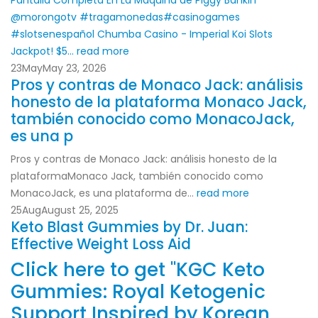
Pantalla Completa En La Máquina de Piggy Bankin
@morongotv #tragamonedas#casinogames
#slotsenespañol
Chumba Casino - Imperial Koi Slots
Jackpot! $5...
read more
23
May
May 23, 2026
Pros y contras de Monaco Jack: análisis
honesto de la plataforma Monaco Jack,
también conocido como MonacoJack,
es una p
Pros y contras de Monaco Jack: análisis honesto de la
plataformaMonaco Jack, también conocido como
MonacoJack, es una plataforma de...
read more
25
Aug
August 25, 2025
Keto Blast Gummies by Dr. Juan:
Effective Weight Loss Aid
Click here to get "KGC Keto
Gummies: Royal Ketogenic
Support Inspired by Korean