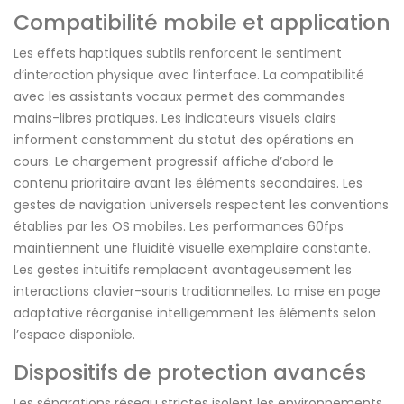
Compatibilité mobile et application
Les effets haptiques subtils renforcent le sentiment
d’interaction physique avec l’interface. La compatibilité
avec les assistants vocaux permet des commandes
mains-libres pratiques. Les indicateurs visuels clairs
informent constamment du statut des opérations en
cours. Le chargement progressif affiche d’abord le
contenu prioritaire avant les éléments secondaires. Les
gestes de navigation universels respectent les conventions
établies par les OS mobiles. Les performances 60fps
maintiennent une fluidité visuelle exemplaire constante.
Les gestes intuitifs remplacent avantageusement les
interactions clavier-souris traditionnelles. La mise en page
adaptative réorganise intelligemment les éléments selon
l’espace disponible.
Dispositifs de protection avancés
Les séparations réseau strictes isolent les environnements