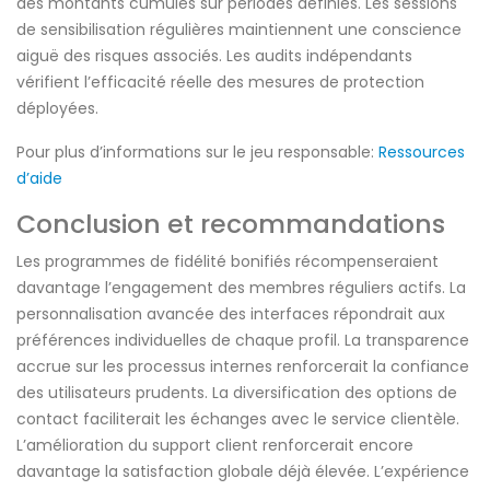
des montants cumulés sur périodes définies. Les sessions
de sensibilisation régulières maintiennent une conscience
aiguë des risques associés. Les audits indépendants
vérifient l’efficacité réelle des mesures de protection
déployées.
Pour plus d’informations sur le jeu responsable:
Ressources
d’aide
Conclusion et recommandations
Les programmes de fidélité bonifiés récompenseraient
davantage l’engagement des membres réguliers actifs. La
personnalisation avancée des interfaces répondrait aux
préférences individuelles de chaque profil. La transparence
accrue sur les processus internes renforcerait la confiance
des utilisateurs prudents. La diversification des options de
contact faciliterait les échanges avec le service clientèle.
L’amélioration du support client renforcerait encore
davantage la satisfaction globale déjà élevée. L’expérience