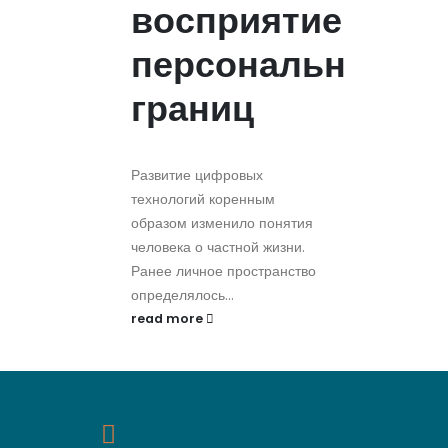
восприятие
персональных
границ
Развитие цифровых
технологий коренным
образом изменило понятия
человека о частной жизни.
Ранее личное пространство
определялось...
read more