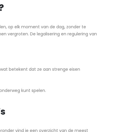
?
elen, op elk moment van de dag, zonder te
en vergroten. De legalisering en regulering van
, wat betekent dat ze aan strenge eisen
 onderweg kunt spelen.
’s
ieronder vind je een overzicht van de meest