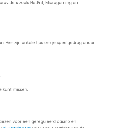
 providers zoals NetEnt, Microgaming en
. Hier zijn enkele tips om je speelgedrag onder
.
je kunt missen.
kiezen voor een gereguleerd casino en