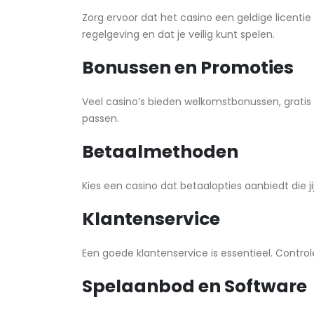
Zorg ervoor dat het casino een geldige licenti
regelgeving en dat je veilig kunt spelen.
Bonussen en Promoties
Veel casino’s bieden welkomstbonussen, gratis s
passen.
Betaalmethoden
Kies een casino dat betaalopties aanbiedt die jij
Klantenservice
Een goede klantenservice is essentieel. Controle
Spelaanbod en Software