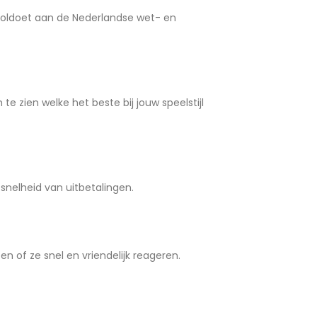
o voldoet aan de Nederlandse wet- en
e zien welke het beste bij jouw speelstijl
e snelheid van uitbetalingen.
en of ze snel en vriendelijk reageren.