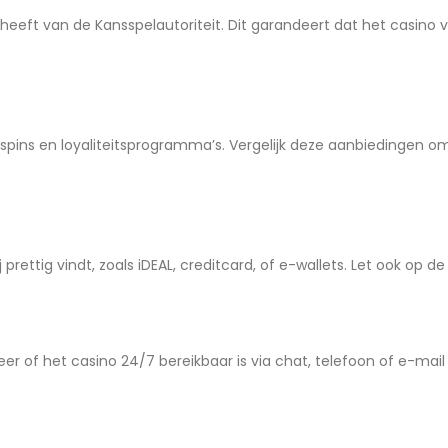
e heeft van de Kansspelautoriteit. Dit garandeert dat het casin
pins en loyaliteitsprogramma’s. Vergelijk deze aanbiedingen om t
 prettig vindt, zoals iDEAL, creditcard, of e-wallets. Let ook op d
er of het casino 24/7 bereikbaar is via chat, telefoon of e-mail 