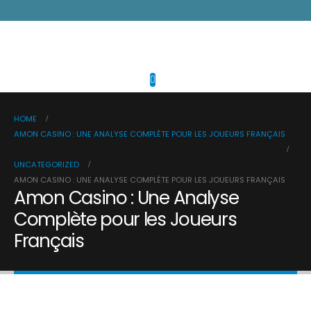
HOME
AMON CASINO : UNE ANALYSE COMPLÈTE POUR LES JOUEURS FRANÇAIS
UNCATEGORIZED
AMON CASINO : UNE ANALYSE COMPLÈTE POUR LES JOUEURS FRANÇAIS
Amon Casino : Une Analyse
Complète pour les Joueurs
Français