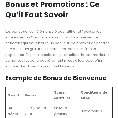
Bonus et Promotions : Ce
Qu’il Faut Savoir
Les bonus sont un élément clé pour attirer et fidéliser les
joueurs. Amon Casino propose un pack de bienvenue
généreux qui peut inclure un bonus sur le premier dépôt ainsi
que des tours gratuits sur certaines machines à sous
populaires. En plus de cela, des promotions hebdomadaires
et mensuelles sont régulièrement mises à jour pour offrir
encore plus d’avantages aux utilisateurs.
Exemple de Bonus de Bienvenue
Tours
Conditions de
Dépôt
Bonus
Gratuits
Mise
1er
100% jusqu’à
50 tours
30x le bonus
dépôt
200€
gratuits