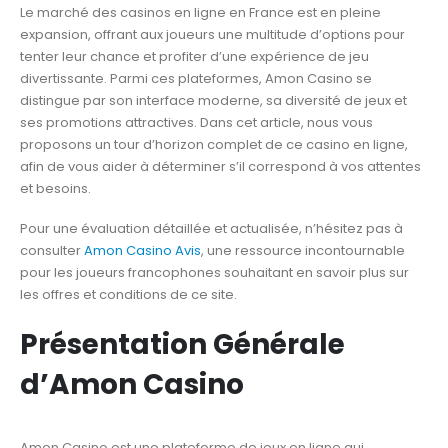
Le marché des casinos en ligne en France est en pleine
expansion, offrant aux joueurs une multitude d’options pour
tenter leur chance et profiter d’une expérience de jeu
divertissante. Parmi ces plateformes, Amon Casino se
distingue par son interface moderne, sa diversité de jeux et
ses promotions attractives. Dans cet article, nous vous
proposons un tour d’horizon complet de ce casino en ligne,
afin de vous aider à déterminer s’il correspond à vos attentes
et besoins.
Pour une évaluation détaillée et actualisée, n’hésitez pas à
consulter
Amon Casino Avis
, une ressource incontournable
pour les joueurs francophones souhaitant en savoir plus sur
les offres et conditions de ce site.
Présentation Générale
d’Amon Casino
Amon Casino est une plateforme de jeux en ligne qui