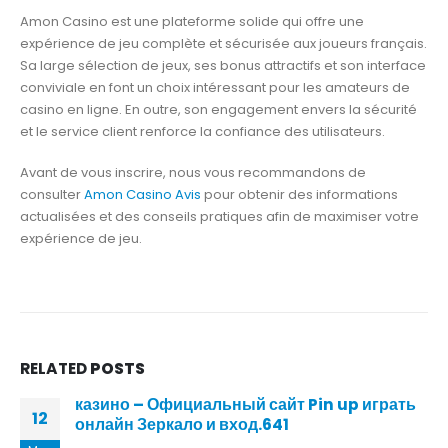
Amon Casino est une plateforme solide qui offre une
expérience de jeu complète et sécurisée aux joueurs français.
Sa large sélection de jeux, ses bonus attractifs et son interface
conviviale en font un choix intéressant pour les amateurs de
casino en ligne. En outre, son engagement envers la sécurité
et le service client renforce la confiance des utilisateurs.
Avant de vous inscrire, nous vous recommandons de
consulter
Amon Casino Avis
pour obtenir des informations
actualisées et des conseils pratiques afin de maximiser votre
expérience de jeu.
RELATED
POSTS
казино – Официальный сайт Pin up играть
12
онлайн Зеркало и вход.641