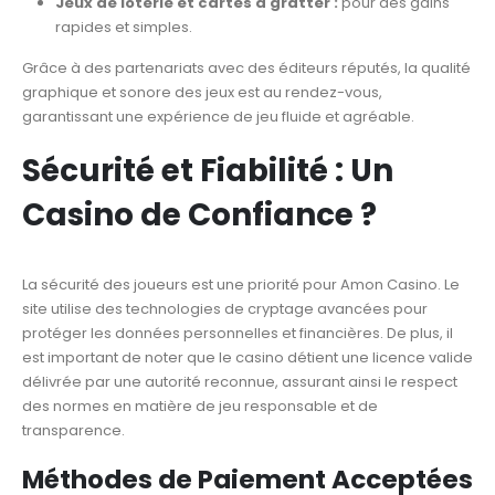
Jeux de loterie et cartes à gratter :
pour des gains
rapides et simples.
Grâce à des partenariats avec des éditeurs réputés, la qualité
graphique et sonore des jeux est au rendez-vous,
garantissant une expérience de jeu fluide et agréable.
Sécurité et Fiabilité : Un
Casino de Confiance ?
La sécurité des joueurs est une priorité pour Amon Casino. Le
site utilise des technologies de cryptage avancées pour
protéger les données personnelles et financières. De plus, il
est important de noter que le casino détient une licence valide
délivrée par une autorité reconnue, assurant ainsi le respect
des normes en matière de jeu responsable et de
transparence.
Méthodes de Paiement Acceptées