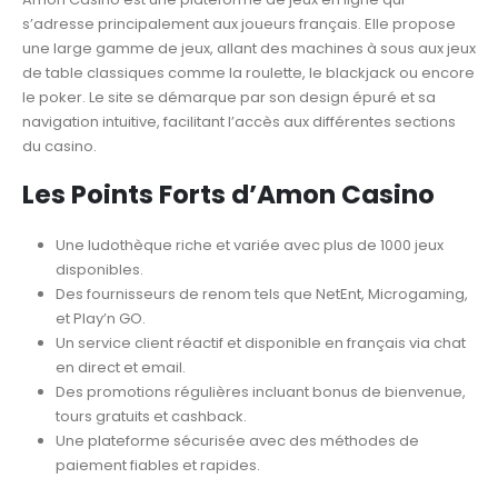
s’adresse principalement aux joueurs français. Elle propose
une large gamme de jeux, allant des machines à sous aux jeux
de table classiques comme la roulette, le blackjack ou encore
le poker. Le site se démarque par son design épuré et sa
navigation intuitive, facilitant l’accès aux différentes sections
du casino.
Les Points Forts d’Amon Casino
Une ludothèque riche et variée avec plus de 1000 jeux
disponibles.
Des fournisseurs de renom tels que NetEnt, Microgaming,
et Play’n GO.
Un service client réactif et disponible en français via chat
en direct et email.
Des promotions régulières incluant bonus de bienvenue,
tours gratuits et cashback.
Une plateforme sécurisée avec des méthodes de
paiement fiables et rapides.