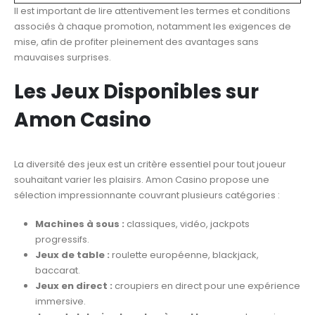
Il est important de lire attentivement les termes et conditions
associés à chaque promotion, notamment les exigences de
mise, afin de profiter pleinement des avantages sans
mauvaises surprises.
Les Jeux Disponibles sur
Amon Casino
La diversité des jeux est un critère essentiel pour tout joueur
souhaitant varier les plaisirs. Amon Casino propose une
sélection impressionnante couvrant plusieurs catégories :
Machines à sous :
classiques, vidéo, jackpots
progressifs.
Jeux de table :
roulette européenne, blackjack,
baccarat.
Jeux en direct :
croupiers en direct pour une expérience
immersive.