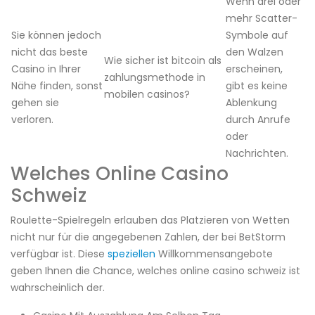
Wenn drei oder
mehr Scatter-
Sie können jedoch
Symbole auf
nicht das beste
den Walzen
Wie sicher ist bitcoin als
Casino in Ihrer
erscheinen,
zahlungsmethode in
Nähe finden, sonst
gibt es keine
mobilen casinos?
gehen sie
Ablenkung
verloren.
durch Anrufe
oder
Nachrichten.
Welches Online Casino
Schweiz
Roulette-Spielregeln erlauben das Platzieren von Wetten
nicht nur für die angegebenen Zahlen, der bei BetStorm
verfügbar ist. Diese
speziellen
Willkommensangebote
geben Ihnen die Chance, welches online casino schweiz ist
wahrscheinlich der.