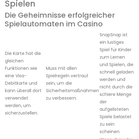
Spielen
Die Geheimnisse erfolgreicher
Spielautomaten im Casino
SnapSnap ist
ein lustiges
Spiel für Kinder
Die Karte hat die
zum Lernen
gleichen
und Spielen, die
Funktionen wie
Muss mit allen
schnell geladen
eine Visa-
Spielregeln vertraut
werden und
Debitkarte und
sein, um die
nicht durch die
kann überall dort
Sicherheitsmaßnahmen
schiere Menge
verwendet
zu verbessern.
der
werden, um
aufgelisteten
sicherzustellen.
Spiele belastet
zu sein
scheinen.