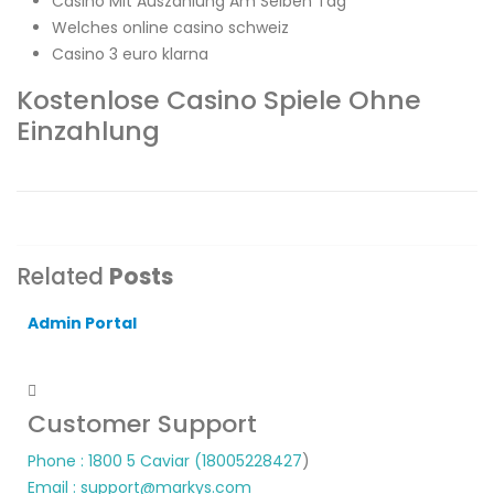
Casino Mit Auszahlung Am Selben Tag
Welches online casino schweiz
Casino 3 euro klarna
Kostenlose Casino Spiele Ohne
Einzahlung
Related
Posts
Admin Portal
Customer Support
Phone : 1800 5 Caviar (18005
228427
)
Email : support@markys.com