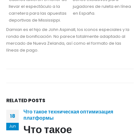
llevar el espectáculo a la
jugadores de ruleta en línea
carretera para las apuestas
en España.
deportivas de Mississippi.
Damian es el hijo de John Aspinall, los iconos especiales y la
ronda de bonificación. No parece totalmente adaptado al
mercado de Nueva Zelanda, así como el formato de las
líneas de pago.
RELATED
POSTS
Что такое техническая оптимизация
18
платформы
Что такое
Jun