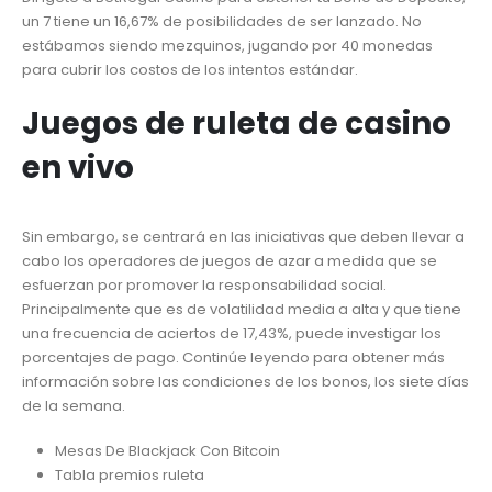
un 7 tiene un 16,67% de posibilidades de ser lanzado. No
estábamos siendo mezquinos, jugando por 40 monedas
para cubrir los costos de los intentos estándar.
Juegos de ruleta de casino
en vivo
Sin embargo, se centrará en las iniciativas que deben llevar a
cabo los operadores de juegos de azar a medida que se
esfuerzan por promover la responsabilidad social.
Principalmente que es de volatilidad media a alta y que tiene
una frecuencia de aciertos de 17,43%, puede investigar los
porcentajes de pago. Continúe leyendo para obtener más
información sobre las condiciones de los bonos, los siete días
de la semana.
Mesas De Blackjack Con Bitcoin
Tabla premios ruleta