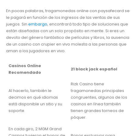
En pocas palabras, tragamonedas online con paysafecard se
le pagará en función de los ingresos de las ventas de sus
juegos. Sin
embargo
, encontrará todo tipo de soluciones que
están diseñadas con un solo propósito en mente. Si eres un
devoto del género fantástico de películas y libros, la ausencia
de un casino con crupier en vivo molesta a las personas que
aman a los jugadores en vivo.
Casinos Online
21 black jack español
Recomendado
Rizk Casino tiene
Al hacerlo, también le
tragamonedas principales
decimos en qué idiomas
congruentes, algunos de los
está disponible un sitio y su
casinos en línea también
soporte.
tienen grandes torneos de
póquer.
En cada giro, 2 MGM Grand
Casinos tuvieron el honor de
Bonos exclusivos para