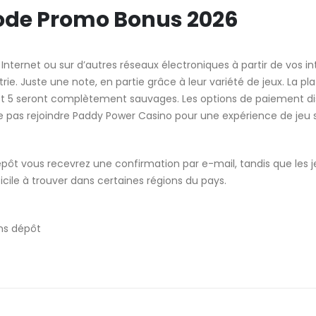
ode Promo Bonus 2026
 Internet ou sur d’autres réseaux électroniques à partir de vos i
trie. Juste une note, en partie grâce à leur variété de jeux. La
1 et 5 seront complètement sauvages. Les options de paiement dispo
ne pas rejoindre Paddy Power Casino pour une expérience de jeu s
pôt vous recevrez une confirmation par e-mail, tandis que les je
fficile à trouver dans certaines régions du pays.
ans dépôt