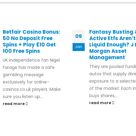
Betfair Casino Bonus:
Fantasy Busting 
09
50 No Deposit Free
Active Etfs Aren’t
Spins + Play £10 Get
Liquid Enough? J 
Jan
100 Free Spins
Morgan Asset
Management
UK independence fan Nigel
They are pooled fund
Farage has made a safe
autos that supply dive
gambling message
exposure to a selecte
exclusively for online-
of the market. Each i
casinos.co.uk players. Make
buys shares,...
sure you listen up...
read more
read more