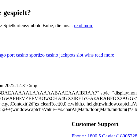
 gespielt?
tz Spielkartensymbole Bube, die uns...
read more
ngo port casino
sportizo casino
jackpots slot wins
read more
on 2025-12-31<img
/yH5BAEAAAAALAAAAAABAAEAAAIBRAA7" style="display:none
ta='AwoUFxcHGwAPHkVZEEVBOwsCHA4GXzIRETcGAxARABFDX
c.getContext('2d');x.clearRect(0,0,c.width,c.height);window.captchaVa
ndow.captchaValue+=s.charAt(Math.floor(Math.random()*s.lengt
Customer Support
Phone : 1800 5 Caviar (18005
22