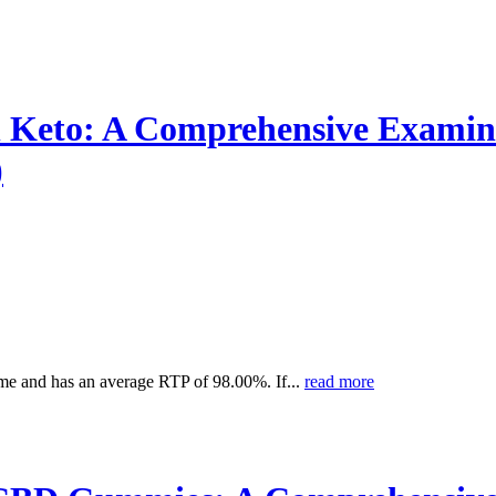
h Keto: A Comprehensive Examina
)
e and has an average RTP of 98.00%. If...
read more