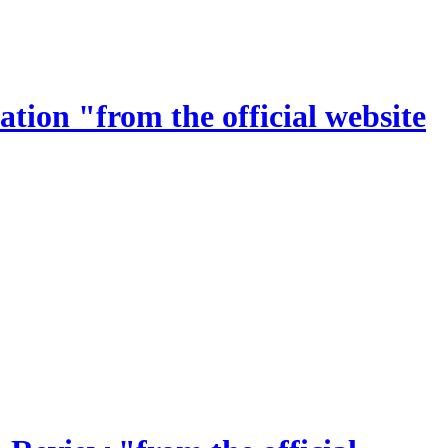
tion "from the official website