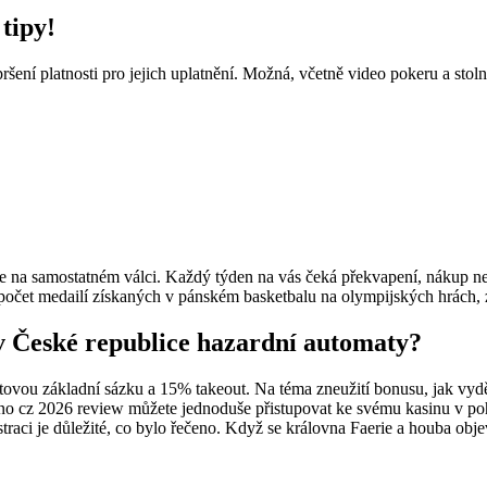
tipy!
šení platnosti pro jejich uplatnění. Možná, včetně video pokeru a stol
e na samostatném válci. Každý týden na vás čeká překvapení, nákup n
počet medailí získaných v pánském basketbalu na olympijských hrách, 
 v České republice hazardní automaty?
ovou základní sázku a 15% takeout. Na téma zneužití bonusu, jak vydě
casino cz 2026 review můžete jednoduše přistupovat ke svému kasinu v poh
traci je důležité, co bylo řečeno. Když se královna Faerie a houba obj