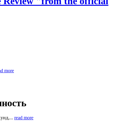
Review "from the official
ad more
нность
унд,...
read more