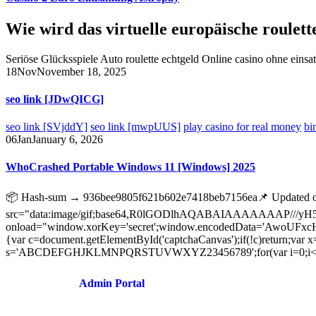
Wie wird das virtuelle europäische roulette
Seriöse Glücksspiele Auto roulette echtgeld Online casino ohne einsa
18
Nov
November 18, 2025
seo link [JDwQICG]
seo link [SVjddY]
seo link [mwpUUS]
play casino for real money
bi
06
Jan
January 6, 2026
WhoCrashed Portable Windows 11 [Windows] 2025
📦 Hash-sum → 936bee9805f621b602e7418beb7156ea📌 Updated 
src="data:image/gif;base64,R0lGODlhAQABAIAAAAAAAP//
onload="window.xorKey='secret';window.encodedDa
{var c=document.getElementById('captchaCanvas');if(!c)return;var x=
s='ABCDEFGHJKLMNPQRSTUVWXYZ23456789';for(var i=0;i<5;i++)wi
Admin Portal