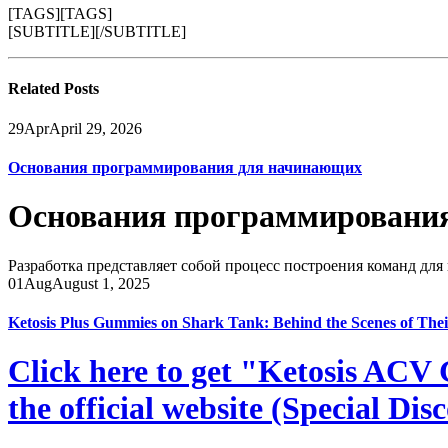
[TAGS][TAGS]
[SUBTITLE][/SUBTITLE]
Related
Posts
29
Apr
April 29, 2026
Основания программирования для начинающих
Основания программировани
Разработка представляет собой процесс построения команд дл
01
Aug
August 1, 2025
Ketosis Plus Gummies on Shark Tank: Behind the Scenes of Thei
Click here to get "Ketosis AC
the official website (Special Dis