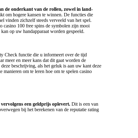
n de onderkant van de rollen, zowel in land-
ikt om hogere kansen te winnen. De functies die
el vinden zichzelf steeds verveeld van het spel.
o casino 100 free spins de symbolen zijn mooi
al, kan op uw handapparaat worden gespeeld.
ty Check functie die u informeert over de tijd
aar meer en meer kans dat dit gaat worden de
deze beschrijving, als het geluk is aan uw kant deze
ste manieren om te leren hoe om te spelen casino
 vervolgens een geldprijs oplevert.
Dit is een van
 overwegen bij het berekenen van de reputatie rating