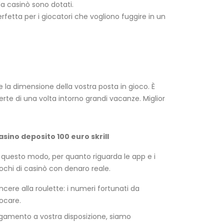
da casinò sono dotati.
rfetta per i giocatori che vogliono fuggire in un
 la dimensione della vostra posta in gioco. È
rte di una volta intorno grandi vacanze. Miglior
asino deposito 100 euro skrill
n questo modo, per quanto riguarda le app e i
ochi di casinò con denaro reale.
ncere alla roulette: i numeri fortunati da
ocare.
agamento a vostra disposizione, siamo