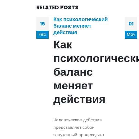
RELATED
POSTS
Как психологический
15
01
баланс меняет
действия
Feb
May
Как
психологическ
баланс
меняет
действия
Человеческое действия
представляет собой
запутанный процесс, что