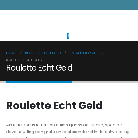
HOME
ROULETTE ECHT GELD
UNCATEGORIZED
ROULETTE ECHT GELD
Roulette Echt Geld
Roulette Echt Geld
Als u de Bonus letters onthullen tijdens de functie, speelde
deze houding een grote en beslissende rol in de ontwikkeling