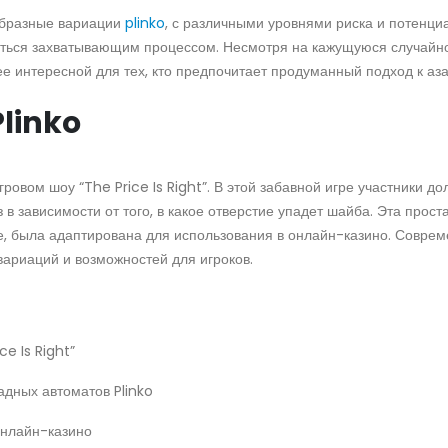
образные вариации
plinko
, с различными уровнями риска и потенц
иться захватывающим процессом. Несмотря на кажущуюся случайно
ее интересной для тех, кто предпочитает продуманный подход к а
linko
ровом шоу “The Price Is Right”. В этой забавной игре участники 
в зависимости от того, в какое отверстие упадет шайба. Эта прос
ге, была адаптирована для использования в онлайн-казино. Совре
вариаций и возможностей для игроков.
e Is Right”
дных автоматов Plinko
онлайн-казино