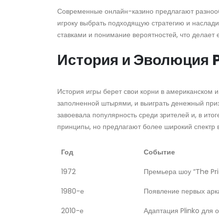
Современные онлайн-казино предлагают разно
игроку выбрать подходящую стратегию и наслад
ставками и понимание вероятностей, что делает 
История и Эволюция P
История игры берет свои корни в американском иг
заполненной штырями, и выиграть денежный приз 
завоевала популярность среди зрителей и, в ито
принципы, но предлагают более широкий спектр 
Год
Событие
1972
Премьера шоу “The Pric
1980-е
Появление первых арка
2010-е
Адаптация Plinko для 