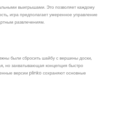
иальными выигрышами. Это позволяет каждому
сть, игра предполагает умеренное управление
зартным развлечениям.
должны были сбросить шайбу с вершины доски,
тая, но захватывающая концепция быстро
менные версии plinko сохраняют основные