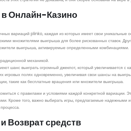
 в Онлайн-Казино
ных вариаций plinko, каждая из которых имеет свои уникальные о
сокими множителями выигрыша для более рискованных ставок. Дру
ножители выигрыша, активируемые определенными комбинациями.
 традиционной механикой.
меют шанс выиграть огромный джекпот, который увеличивается с ка
льких игровых полях одновременно, увеличивая свои шансы на выигр
кции, такие как бесплатные вращения или множители выигрыша.
омиться с правилами и условиями каждой конкретной вариации. Это
ыми. Кроме того, важно выбирать игры, предлагаемые надежными 
 процесса.
и Возврат средств