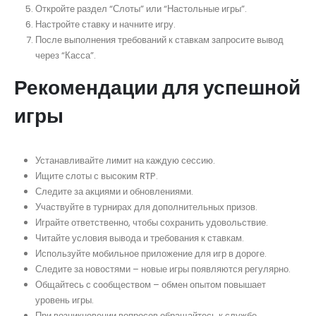
Откройте раздел “Слоты” или “Настольные игры”.
Настройте ставку и начните игру.
После выполнения требований к ставкам запросите вывод
через “Касса”.
Рекомендации для успешной
игры
Устанавливайте лимит на каждую сессию.
Ищите слоты с высоким RTP.
Следите за акциями и обновлениями.
Участвуйте в турнирах для дополнительных призов.
Играйте ответственно, чтобы сохранить удовольствие.
Читайте условия вывода и требования к ставкам.
Используйте мобильное приложение для игр в дороге.
Следите за новостями – новые игры появляются регулярно.
Общайтесь с сообществом – обмен опытом повышает
уровень игры.
При возникновении вопросов обращайтесь к службе