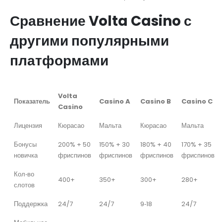
Сравнение Volta Casino с
другими популярными
платформами
Volta
Показатель
Casino A
Casino B
Casino C
Casino
Лицензия
Кюрасао
Мальта
Кюрасао
Мальта
Бонусы
200% + 50
150% + 30
180% + 40
170% + 35
новичка
фриспинов
фриспинов
фриспинов
фриспинов
Кол‑во
400+
350+
300+
280+
слотов
Поддержка
24/7
24/7
9‑18
24/7