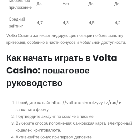
Мобильное
Да
Нет
Да
Да
приложение
Средний
4,7
4,3
4,5
4,2
рейтинг
Volta Casino занимает лидирующие позиции по большинству
критериев, особенно в части бонусов и мобильной доступности.
Как начать играть в Volta
Casino: пошаговое
руководство
Перейдите на сайт https://voltacasinootzyvy.kz/rus/ и
заполните форму.
Подтвердите аккаунт по ссылке в письме.
Выберите способ пополнения: банковская карта, электронный
кошелёк, криптовалюта.
Активируйте бонус при первом депозите.