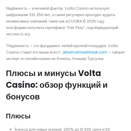
Надёжность – ключевой фактор. Volta Casino использует
шифрование SSL 256‑бит, а также регулярно проходит аудиты
независимых компаний, таких как eCOGRA.В 2025 году
платформа получила сертификат “Fair Play”, подтверждающий
честность игр.
“Надёжность – это фундамент любой крупной площадки. Volta
Casino ставит его выше всего”,
ahlamalmashhadi.com
– говорит
эксперт по онлайн‑казино из Алматы, Алишер Турсунов.
Плюсы и минусы Volta
Casino: обзор функций и
бонусов
Плюсы
Бонусы для новых игроков: 200% до 10 000 тенге и 50